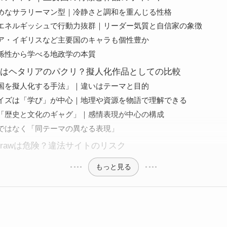
めなサラリーマン型｜冷静さと調和を重んじる性格
エネルギッシュで行動力抜群｜リーダー気質と自信家の象徴
ア・イギリスなど主要国のキャラも個性豊か
係性から学べる地政学の本質
はヘタリアのパクリ？擬人化作品としての比較
国を擬人化する手法」｜違いはテーマと目的
イズは「学び」が中心｜地理や資源を物語で理解できる
「歴史と文化のギャグ」｜感情表現が中心の構成
ではなく「同テーマの異なる表現」
rawは危険？違法サイトのリスク
もっと見る