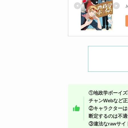
J
①地政学ボーイズ
チャンWebなど
②キャラクターは
断定するのは不適
③違法なrawサ