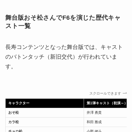
舞台版おそ松さんでF6を演じた歴代キャ
スト一覧
長寿コンテンツとなった舞台版では、キャスト
のバトンタッチ（新旧交代）が行われていま
す。
スクロールできます
キャラクター
第1弾キャスト（初演～）
おそ松
井澤 勇貴
カラ松
和田 雅成
チョロ松
小野 健斗