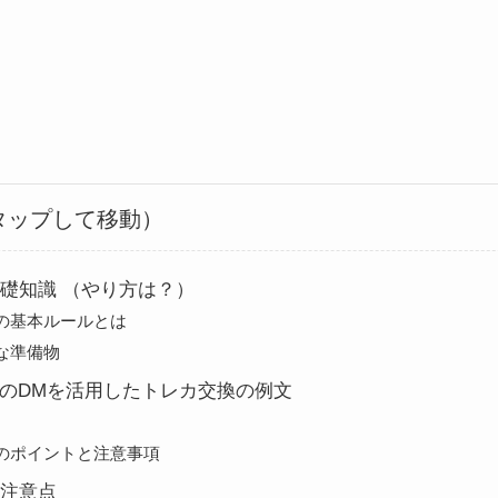
タップして移動）
礎知識 （やり方は？）
の基本ルールとは
な準備物
er）のDMを活用したトレカ交換の例文
のポイントと注意事項
注意点