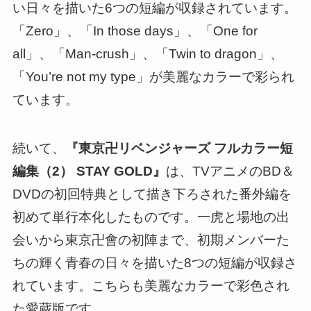
い日々を描いた6つの短編が収録されています。
「Zero」、「In those days」、「One for
all」、「Man-crush」、「Twin to dragon」、
「You’re not my type」が美麗なカラーで彩られ
ています。
続いて、
『東京卍リベンジャーズ フルカラー短
編集（2） STAY GOLD』
は、TVアニメのBD＆
DVDの初回特典として描き下ろされた番外編を
初めて単行本化したものです。一虎と場地の出
会いから東京卍會の初陣まで、初期メンバーた
ちの輝く青春の日々を描いた8つの短編が収録さ
れています。こちらも美麗なカラーで彩色され
た愛蔵版です。