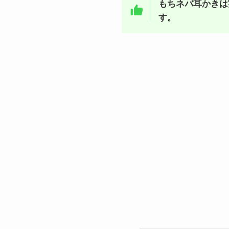
もちネバ耳かきは
す。