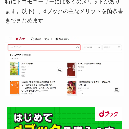
特にドコモユーザーには多くのメリットがあり
ます。以下に、dブックの主なメリットを箇条書
きでまとめます。