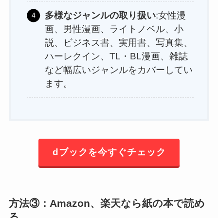
多様なジャンルの取り扱い
:女性漫
画、男性漫画、ライトノベル、小
説、ビジネス書、実用書、写真集、
ハーレクイン、TL・BL漫画、雑誌
など幅広いジャンルをカバーしてい
ます。
dブックを今すぐチェック
方法③：Amazon、楽天なら紙の本で読め
る