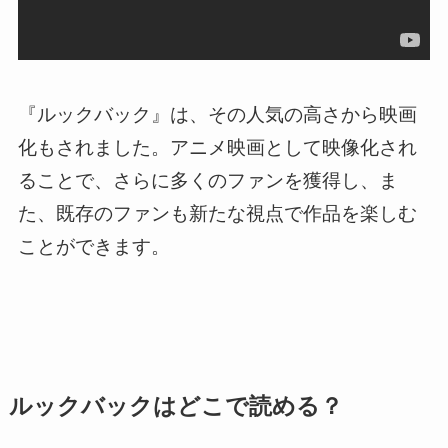
『ルックバック』は、その人気の高さから映画
化もされました。アニメ映画として映像化され
ることで、さらに多くのファンを獲得し、ま
た、既存のファンも新たな視点で作品を楽しむ
ことができます。
ルックバックはどこで読める？