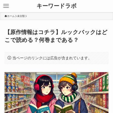
キーワードラボ
ホーム
未分類
【原作情報はコチラ】ルックバックはど
こで読める？何巻まである？
当ページのリンクには広告が含まれています。