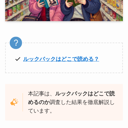
ルックバックはどこで読める？
本記事は、
ルックバックはどこで読
めるのか
調査した結果を徹底解説し
ています。