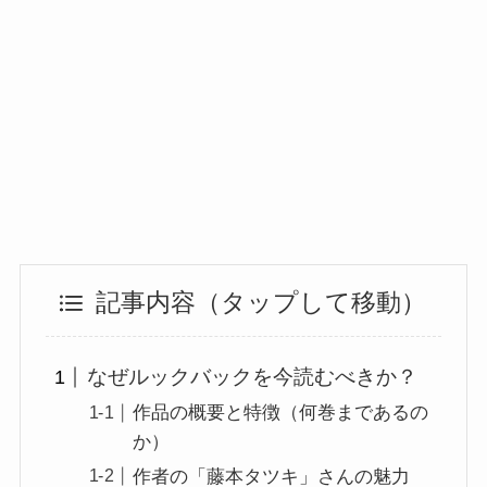
記事内容（タップして移動）
なぜルックバックを今読むべきか？
作品の概要と特徴（何巻まであるの
か）
作者の「藤本タツキ」さんの魅力