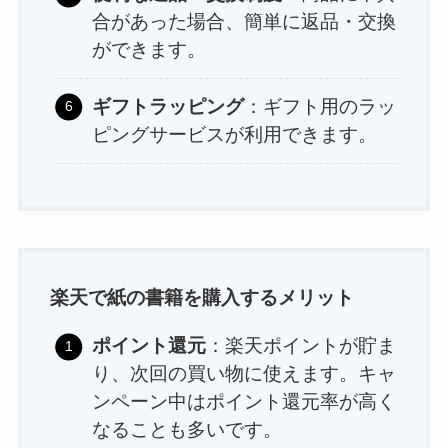
合があった場合、簡単に返品・交換
ができます。
ギフトラッピング
：ギフト用のラッ
ピングサービスが利用できます。
楽天で紙の書籍を購入するメリット
ポイント還元
：楽天ポイントが貯ま
り、次回の買い物に使えます。キャ
ンペーン中はポイント還元率が高く
なることも多いです。