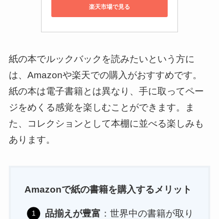
楽天市場で見る
紙の本でルックバックを読みたいという方に
は、Amazonや楽天での購入がおすすめです。
紙の本は電子書籍とは異なり、手に取ってペー
ジをめくる感覚を楽しむことができます。ま
た、コレクションとして本棚に並べる楽しみも
あります。
Amazonで紙の書籍を購入するメリット
品揃えが豊富
：世界中の書籍が取り