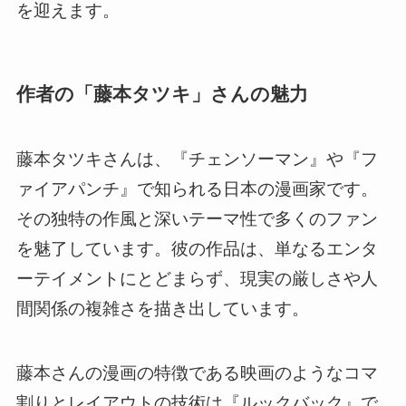
を迎えます​。
作者の「藤本タツキ」さんの魅力
藤本タツキさんは、『チェンソーマン』や『フ
ァイアパンチ』で知られる日本の漫画家です。
その独特の作風と深いテーマ性で多くのファン
を魅了しています。彼の作品は、単なるエンタ
ーテイメントにとどまらず、現実の厳しさや人
間関係の複雑さを描き出しています。
藤本さんの漫画の特徴である映画のようなコマ
割りとレイアウトの技術は『ルックバック』で