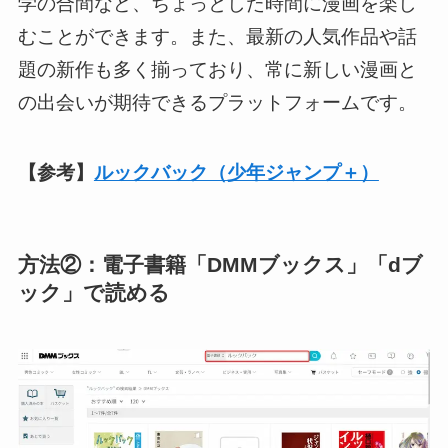
学の合間など、ちょっとした時間に漫画を楽し
むことができます。また、最新の人気作品や話
題の新作も多く揃っており、常に新しい漫画と
の出会いが期待できるプラットフォームです。
【参考】
ルックバック（少年ジャンプ＋）
方法②：電子書籍「DMMブックス」「dブ
ック」で読める