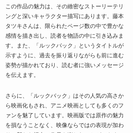
この作品の魅力は、その緻密なストーリーテリ
ングと深いキャラクター描写にあります。藤本
タツキさんは、限られたページ数の中で豊かな
感情を描き出し、読者を物語の中に引き込みま
す。また、「ルックバック」というタイトルが
示すように、過去を振り返りながらも前に進む
姿勢が描かれており、読む者に強いメッセージ
を伝えます。
さらに、「ルックバック」はその人気の高さか
ら映画化もされ、アニメ映画としても多くのフ
ァンを魅了しています。映画版では原作の魅力
を損なうことなく、映像ならではの表現が加わ