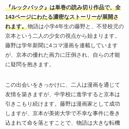
『ルックバック』は単巻の読み切り作品で、全
143ページにわたる濃密なストーリーが展開さ
れます。
物語は小学4年生の藤野と、不登校児の
京本という二人の少女の視点から始まります。
藤野は学年新聞に4コマ漫画を連載しています
が、京本の優れた画力に圧倒され、自らの才能
に疑問を抱きます。
この出会いをきっかけに、二人は漫画を通じて
友情を築きますが、中学校に進学すると京本は
引きこもり続けます。藤野は漫画家として成功
しますが、京本が美術大学で不幸な事件に巻き
込まれて命を落とすことで、物語は大きな転機