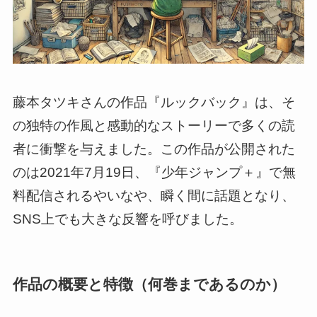
藤本タツキさんの作品『ルックバック』は、そ
の独特の作風と感動的なストーリーで多くの読
者に衝撃を与えました。この作品が公開された
のは2021年7月19日、『少年ジャンプ＋』で無
料配信されるやいなや、瞬く間に話題となり、
SNS上でも大きな反響を呼びました。
作品の概要と特徴（何巻まであるのか）