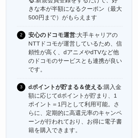
る
:新規会員登録をするだけで、好
きな本が半額になるクーポン（最大
500円まで）がもらえます
安心のドコモ運営
:大手キャリアの
NTTドコモが運営しているため、信
頼性が高く、dアニメやdTVなど他
のドコモのサービスとも連携が良い
です。
dポイントが貯まる＆使える
:購入金
額に応じてdポイントが貯まり、1
ポイント＝1円として利用可能。さ
らに、定期的に高還元率のキャンペ
ーンが行われており、お得に電子書
籍を購入できます。