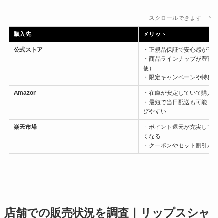
スクロールできます
購入先
メリット
公式ストア
・正規品保証で安心感が高
・商品ラインナップが豊富（
便）
・限定キャンペーンや特典
Amazon
・在庫が安定していて購入
・最短で当日配送も可能・
びやすい
楽天市場
・ポイント還元が充実して
くなる
・クーポンやセット割引が
店舗での販売状況を調査｜リップスシャ