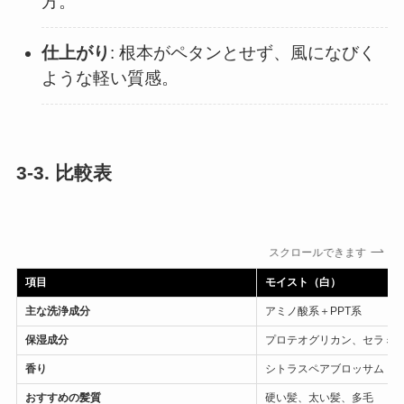
方。
仕上がり
: 根本がペタンとせず、風になびく
ような軽い質感。
3-3. 比較表
スクロールできます
項目
モイスト（白）
主な洗浄成分
アミノ酸系＋PPT系
保湿成分
プロテオグリカン、セラミ
香り
シトラスペアブロッサム
おすすめの髪質
硬い髪、太い髪、多毛